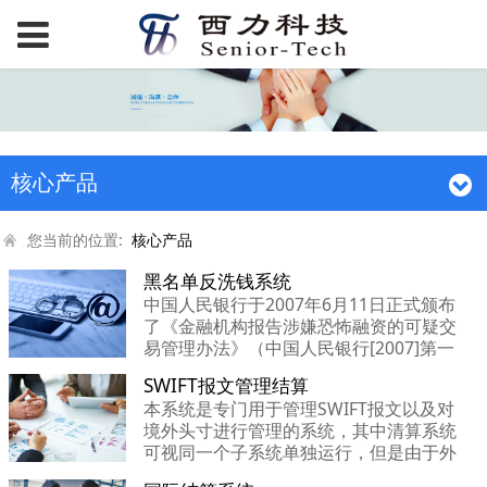
核心产品
您当前的位置:
核心产品
黑名单反洗钱系统
中国人民银行于2007年6月11日正式颁布
了《金融机构报告涉嫌恐怖融资的可疑交
易管理办法》（中国人民银行[2007]第一
号令），要求我国金融机构自当日起应严
SWIFT报文管理结算
格履行反恐融资义务，及时向监管部门报
本系统是专门用于管理SWIFT报文以及对
告涉嫌恐怖组织、恐怖分子的可疑交易。
境外头寸进行管理的系统，其中清算系统
免费在线测试平台
可视同一个子系统单独运行，但是由于外
http://www.riskwatch.cn
币清算的许多信息来源自SWIFT汇款、头