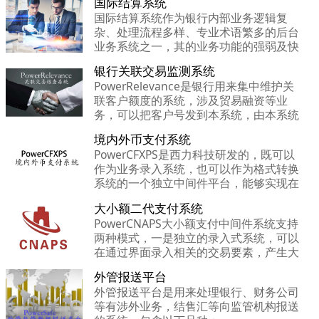
国际结算系统
寸、账单类等报文，因此我们把这两个系
国际结算系统作为银行内部业务逻辑复
统结合起来。
杂、处理流程多样、专业术语繁多的后台
业务系统之一，其的业务功能的强弱及快
速反应能力一直是银行国际结算部门关心
银行关联交易监测系统
的。
PowerRelevance是银行用来集中维护关
联客户额度的系统，涉及贸易融资等业
务，可以把客户号发到本系统，由本系统
集中校验关联交易额度，如有问题，自动
境内外币支付系统
提示预警信息。
PowerCFXPS是西力科技研发的，既可以
作为业务录入系统，也可以作为格式转换
系统的一个独立中间件平台，能够实现在
业务界面录入交易信息后直接记账，也可
大小额二代支付系统
以实现将第三方交易信息转换为境内外币
PowerCNAPS大小额支付中间件系统支持
支付系统的报文。
两种模式，一是独立的录入式系统，可以
在通过界面录入相关的交易要素，产生大
小额报文，并发送到大小额系统网络。二
外管报送平台
是作为一个格式转换网关，将第三方发来
外管报送平台是用来处理银行、财务公司
的报文信息，转换为大小额的格式。
等有涉外业务，结售汇等向监管机构报送