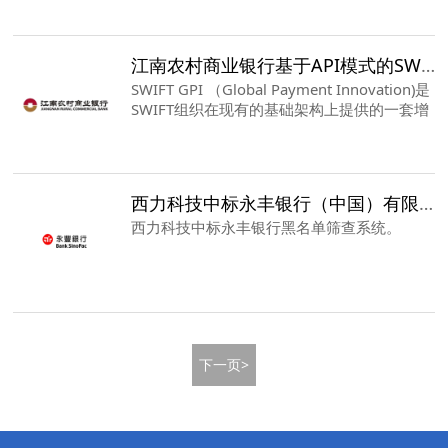
提供的场景测试，有幸为成为稠州商业银行名
单监测项目的供应商。
江南农村商业银行基于API模式的SWIFT GPI项目顺利上线
SWIFT GPI （Global Payment Innovation)是
SWIFT组织在现有的基础架构上提供的一套增
强服务。通过使用GPI，汇款方可以主动通过
GPI Tracker了解当前汇款的处理节点、扣费情
况、汇款的入账时间节点等，也可以发起止付
请求，停止款项的支付。
西力科技中标永丰银行（中国）有限公司黑名单系统
西力科技中标永丰银行黑名单筛查系统。
下一页>